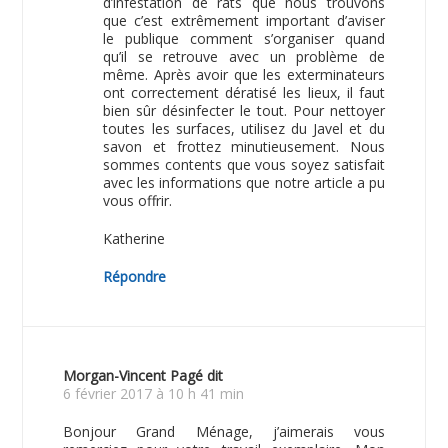
d’infestation de rats que nous trouvons
que c’est extrêmement important d’aviser
le publique comment s’organiser quand
qu’il se retrouve avec un problème de
même. Après avoir que les exterminateurs
ont correctement dératisé les lieux, il faut
bien sûr désinfecter le tout. Pour nettoyer
toutes les surfaces, utilisez du Javel et du
savon et frottez minutieusement. Nous
sommes contents que vous soyez satisfait
avec les informations que notre article a pu
vous offrir.
Katherine
Répondre
Morgan-Vincent Pagé
dit
6 février 2017 à 10 h 41 min
Bonjour Grand Ménage, j’aimerais vous