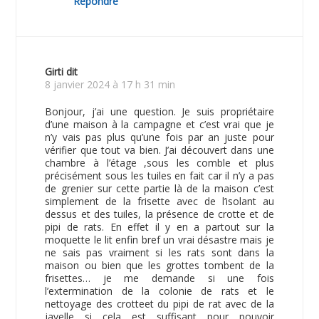
Répondre
Girti
dit
8 janvier 2024 à 17 h 31 min
Bonjour, j’ai une question. Je suis propriétaire
d’une maison à la campagne et c’est vrai que je
n’y vais pas plus qu’une fois par an juste pour
vérifier que tout va bien. J’ai découvert dans une
chambre à l’étage ,sous les comble et plus
précisément sous les tuiles en fait car il n’y a pas
de grenier sur cette partie là de la maison c’est
simplement de la frisette avec de l’isolant au
dessus et des tuiles, la présence de crotte et de
pipi de rats. En effet il y en a partout sur la
moquette le lit enfin bref un vrai désastre mais je
ne sais pas vraiment si les rats sont dans la
maison ou bien que les grottes tombent de la
frisettes… je me demande si une fois
l’extermination de la colonie de rats et le
nettoyage des crotteet du pipi de rat avec de la
javelle si cela est suffisant pour pouvoir