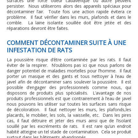
surfaces une forte odeur cadavérique ou autre peuvent
persister. Nous utiliserons alors des appareils spéciaux pour
décontaminer l’air. Toute fois une action rapide évitera ce
problème. Il faut vérifier dans les murs, plafonds et dans le
comble. La laine isolante souillée doit être jetée et des
réparations devront être faites.
COMMENT DÉCONTAMINER SUITE À UNE
INFESTATION DE RATS
La poussière risque d’être contaminée par les rats. Il faut
éviter de la respirer. N’oublions pas ici que nous parlons de
danger potentiel de maladies mortelles pour l’homme. Il faut
porter un masque et des gants et tous nettoyer à l’eau de
javel afin de décontaminer sans soulever la poussière. Il est
possible d’engager des professionnels comme nous, qui
disposons de produits plus spécialisés. L’avantage de nos
produits professionnels est que contrairement à l’eau de javel
nous pouvons les utiliser sur toutes les surfaces sans risque
de décoloration. Il faut nettoyer les murs, les plafonds,les
placards, le mobilier, les sols, la vaisselle, etc. Dans les pires
cas, il faut détruire et jeter des murs ainsi que de l’isolant
souillé par les excréments de rats. Il est rare qu’un endroit
habité atteigne un tel stade de contamination. Cela se produit
surtout dans les bâtiments abandonnés.