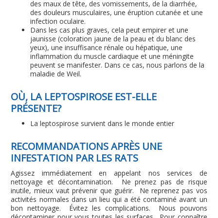
des maux de tête, des vomissements, de la diarrhée,
des douleurs musculaires, une éruption cutanée et une
infection oculaire.
Dans les cas plus graves, cela peut empirer et une
jaunisse (coloration jaune de la peau et du blanc des
yeux), une insuffisance rénale ou hépatique, une
inflammation du muscle cardiaque et une méningite
peuvent se manifester. Dans ce cas, nous parlons de la
maladie de Weil.
OÙ, LA LEPTOSPIROSE EST-ELLE
PRÉSENTE?
La leptospirose survient dans le monde entier
RECOMMANDATIONS APRÈS UNE
INFESTATION PAR LES RATS
Agissez immédiatement en appelant nos services de
nettoyage et décontamination. Ne prenez pas de risque
inutile, mieux vaut prévenir que guérir. Ne reprenez pas vos
activités normales dans un lieu qui a été contaminé avant un
bon nettoyage. Évitez les complications. Nous pouvons
décontaminer pour vous toutes les surfaces. Pour connaître