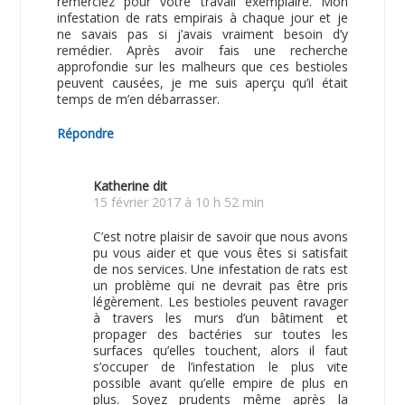
remerciez pour votre travail exemplaire. Mon
infestation de rats empirais à chaque jour et je
ne savais pas si j’avais vraiment besoin d’y
remédier. Après avoir fais une recherche
approfondie sur les malheurs que ces bestioles
peuvent causées, je me suis aperçu qu’il était
temps de m’en débarrasser.
Répondre
Katherine
dit
15 février 2017 à 10 h 52 min
C’est notre plaisir de savoir que nous avons
pu vous aider et que vous êtes si satisfait
de nos services. Une infestation de rats est
un problème qui ne devrait pas être pris
légèrement. Les bestioles peuvent ravager
à travers les murs d’un bâtiment et
propager des bactéries sur toutes les
surfaces qu’elles touchent, alors il faut
s’occuper de l’infestation le plus vite
possible avant qu’elle empire de plus en
plus. Soyez prudents même après la