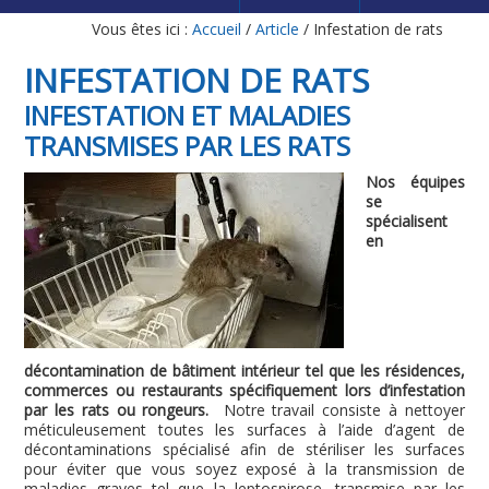
Vous êtes ici :
Accueil
/
Article
/
Infestation de rats
INFESTATION DE RATS
INFESTATION ET MALADIES
TRANSMISES PAR LES RATS
Nos équipes
se
spécialisent
en
décontamination de bâtiment intérieur tel que les résidences,
commerces ou restaurants spécifiquement lors d’infestation
par les rats ou rongeurs.
Notre travail consiste à nettoyer
méticuleusement toutes les surfaces à l’aide d’agent de
décontaminations spécialisé afin de stériliser les surfaces
pour éviter que vous soyez exposé à la transmission de
maladies graves tel que la leptospirose, transmise par les