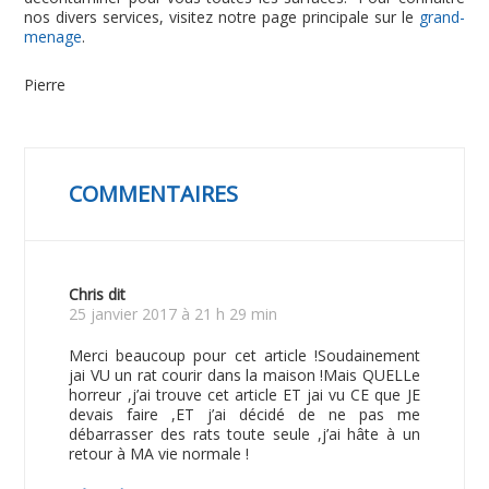
nos divers services, visitez notre page principale sur le
grand-
menage
.
Pierre
COMMENTAIRES
Chris
dit
25 janvier 2017 à 21 h 29 min
Merci beaucoup pour cet article !Soudainement
jai VU un rat courir dans la maison !Mais QUELLe
horreur ,j’ai trouve cet article ET jai vu CE que JE
devais faire ,ET j’ai décidé de ne pas me
débarrasser des rats toute seule ,j’ai hâte à un
retour à MA vie normale !