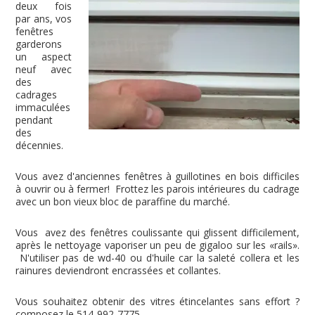
deux fois
par ans, vos
fenêtres
garderons
un aspect
neuf avec
des
cadrages
immaculées
pendant
des
décennies.
Vous avez d'anciennes fenêtres à guillotines en bois difficiles
à ouvrir ou à fermer! Frottez les parois intérieures du cadrage
avec un bon vieux bloc de paraffine du marché.
Vous avez des fenêtres coulissante qui glissent difficilement,
après le nettoyage vaporiser un peu de gigaloo sur les «rails».
N'utiliser pas de wd-40 ou d'huile car la saleté collera et les
rainures deviendront encrassées et collantes.
Vous souhaitez obtenir des vitres étincelantes sans effort ?
composez le 514-992-7775