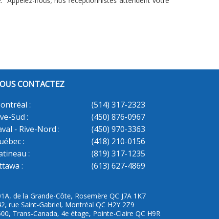
te. Appelez-nous, nos réceptionnistes attendent votre
OUS CONTACTEZ
ontréal :
(514) 317-2323
ive-Sud :
(450) 876-0967
aval - Rive-Nord :
(450) 970-3363
uébec :
(418) 210-0156
atineau :
(819) 317-1235
ttawa :
(613) 627-4869
01A, de la Grande-Côte, Rosemère QC J7A 1K7
2, rue Saint-Gabriel, Montréal QC H2Y 2Z9
00, Trans-Canada, 4e étage, Pointe-Claire QC H9R