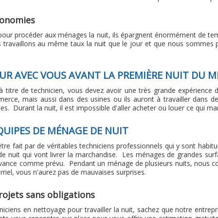
économies
 pour procéder aux ménages la nuit, ils épargnent énormément de tem
availlons au même taux la nuit que le jour et que nous sommes pl
JOUR AVEC VOUS AVANT LA PREMIÈRE NUIT DU 
 à titre de technicien, vous devez avoir une très grande expérience d
rce, mais aussi dans des usines ou ils auront à travailler dans des 
 Durant la nuit, il est impossible d'aller acheter ou louer ce qui manq
QUIPES DE MÉNAGE DE NUIT
 être fait par de véritables techniciens professionnels qui y sont habi
e nuit qui vont livrer la marchandise. Les ménages de grandes sur
t avance comme prévu. Pendant un ménage de plusieurs nuits, nous co
rriel, vous n'aurez pas de mauvaises surprises.
ojets sans obligations
iciens en nettoyage pour travailler la nuit, sachez que notre entrepr