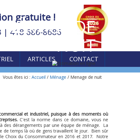
n gratuite !
MÉNAGE DE
3
|
418 686-8686
NUIT
RIEL
ARTICLES
CONTACT
Vous êtes ici :
Accueil
/
Ménage
/
Menage de nuit
 commercial et industriel, puisque à des moments où
reprises.
C'est la norme dans ce domaine, vous ne
dus à des dérangements par une équipe de ménage. La
 de temps là où de gens travaillent le jour. Bien sûr
st le Choix du Consommateur en 2016 et 2017. Notre