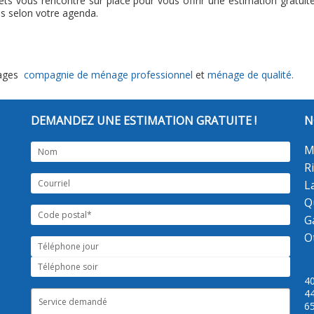
ets vous rencontre sur place pour vous offrir une estimation gratui
us selon votre agenda.
 pages
compagnie de ménage professionnel
et
ménage de qualité.
DEMANDEZ UNE ESTIMATION GRATUITE !
N
M
R
L
Q
G
O
4
44
65