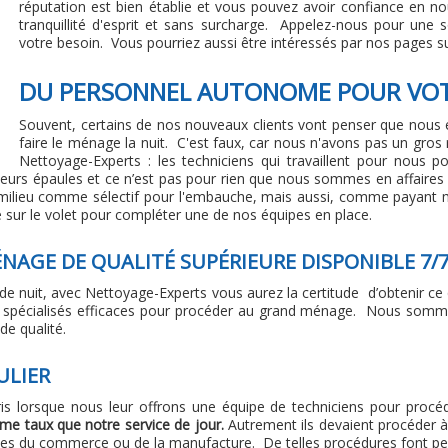
réputation est bien établie et vous pouvez avoir confiance en n
tranquillité d'esprit et sans surcharge. Appelez-nous pour une 
votre besoin. Vous pourriez aussi être intéressés par nos pages s
DU PERSONNEL AUTONOME POUR VOT
Souvent, certains de nos nouveaux clients vont penser que nous 
faire le ménage la nuit. C'est faux, car nous n'avons pas un gro
Nettoyage-Experts : les techniciens qui travaillent pour nous
 leurs épaules et ce n’est pas pour rien que nous sommes en affaires
ilieu comme sélectif pour l'embauche, mais aussi, comme payant mi
sur le volet pour compléter une de nos équipes en place.
NAGE DE QUALITÉ SUPÉRIEURE DISPONIBLE 7/7
nuit, avec Nettoyage-Experts vous aurez la certitude d’obtenir ce qu’
 spécialisés efficaces pour procéder au grand ménage. Nous somme
de qualité.
ULIER
is lorsque nous leur offrons une équipe de techniciens pour proc
me taux que notre service de jour.
Autrement ils devaient procéder 
ses du commerce ou de la manufacture. De telles procédures font per