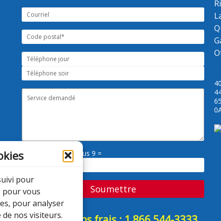
R
L
Q
G
O
4
44
65
0
okies
Répondre svp : 6 plus 9 =
suivi pour
, pour vous
ées, pour analyser
 de nos visiteurs.
Appelez sans frais : 1 866 544-3333