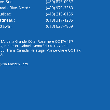
ive-Sud :
(450) 876-0967
aval - Rive-Nord :
(450) 970-3363
uébec :
(418) 210-0156
atineau :
(819) 317-1235
ttawa :
(613) 627-4869
01A, de la Grande-Côte, Rosemère QC J7A 1K7
2, rue Saint-Gabriel, Montréal QC H2Y 2Z9
00, Trans-Canada, 4e étage, Pointe-Claire QC H9R
A5