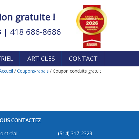
n gratuite !
3
|
418 686-8686
RIEL
ARTICLES
CONTACT
Accueil
/
Coupons-rabais
/
Coupon conduits gratuit
OUS CONTACTEZ
ontréal :
(514) 317-2323